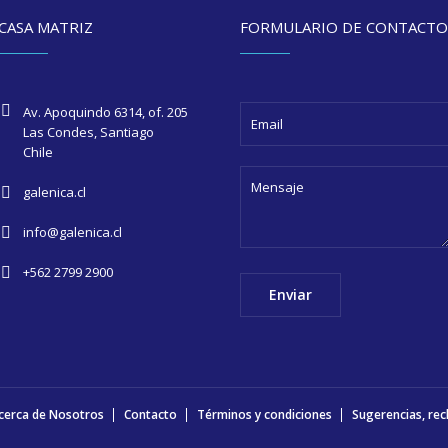
CASA MATRIZ
FORMULARIO DE CONTACT
Av. Apoquindo 6314, of. 205
Las Condes, Santiago
Chile
galenica.cl
info@galenica.cl
+562 2799 2900
cerca de Nosotros
Contacto
Términos y condiciones
Sugerencias, rec