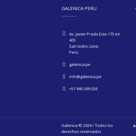
GALENICA PERU
Av. Javier Prado Este 175 Int
403
San Isidro, Lima.
Perú.
galenica.pe
info@galenica.pe
+51 940 399 026
Galenica © 2024 / Todos los
A
derechos reservados